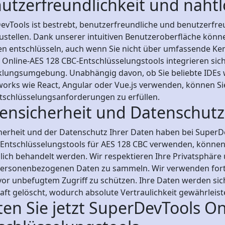
utzerfreundlichkeit und nahtl
vTools ist bestrebt, benutzerfreundliche und benutzerfreu
ustellen. Dank unserer intuitiven Benutzeroberfläche könn
en entschlüsseln, auch wenn Sie nicht über umfassende Ken
Online-AES 128 CBC-Entschlüsselungstools integrieren sich
klungsumgebung. Unabhängig davon, ob Sie beliebte IDEs wi
orks wie React, Angular oder Vue.js verwenden, können Si
ntschlüsselungsanforderungen zu erfüllen.
ensicherheit und Datenschutz
herheit und der Datenschutz Ihrer Daten haben bei SuperDe
Entschlüsselungstools für AES 128 CBC verwenden, können S
ulich behandelt werden. Wir respektieren Ihre Privatsphär
personenbezogenen Daten zu sammeln. Wir verwenden fortsc
vor unbefugtem Zugriff zu schützen. Ihre Daten werden si
ft gelöscht, wodurch absolute Vertraulichkeit gewährleistet
ten Sie jetzt SuperDevTools O