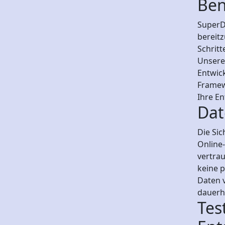
Ben
SuperDe
bereitz
Schritt
Unsere 
Entwic
Framew
Ihre E
Dat
Die Sic
Online-
vertra
keine 
Daten 
dauerha
Tes